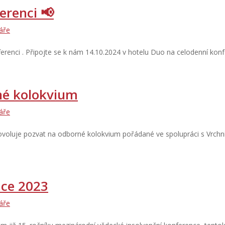
erenci 📢
áře
renci . Připojte se k nám 14.10.2024 v hotelu Duo na celodenní kon
né kolokvium
áře
dovoluje pozvat na odborné kolokvium pořádané ve spolupráci s Vrch
nce 2023
áře