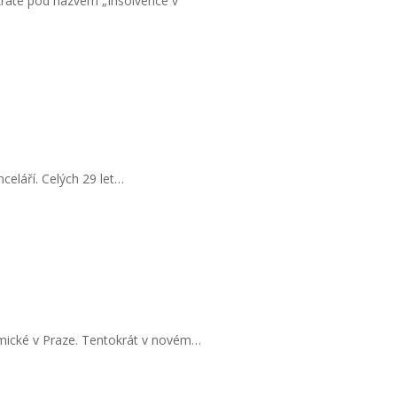
okráte pod názvem „Insolvence v
celáří. Celých 29 let…
omické v Praze. Tentokrát v novém…