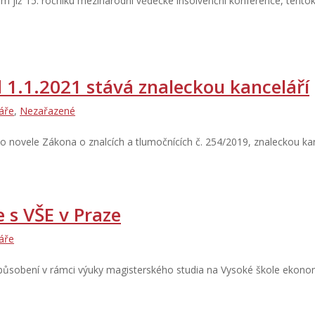
em již 15. ročníku mezinárodní vědecké insolvenční konference, tent
d 1.1.2021 stává znaleckou kanceláří
áře
,
Nezařazené
po novele Zákona o znalcích a tlumočnících č. 254/2019, znaleckou kan
 s VŠE v Praze
áře
 působení v rámci výuky magisterského studia na Vysoké škole ekon